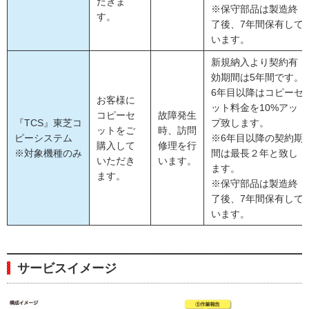
だきま
※保守部品は製造終
す。
了後、7年間保有して
います。
新規納入より契約有
効期間は5年間です。
6年目以降はコピーセ
お客様に
ット料金を10%アッ
コピーセ
故障発生
『TCS』東芝コ
プ致します。
ットをご
時、訪問
ピーシステム
※6年目以降の契約期
購入して
修理を行
※対象機種のみ
間は最長２年と致し
いただき
います。
ます。
ます。
※保守部品は製造終
了後、7年間保有して
います。
サービスイメージ