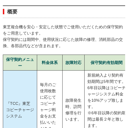
概要
東芝複合機を安心・安定した状態でご使用いただくための保守契約
をご用意しています。
保守契約には期間中、使用状況に応じた故障の修理、消耗部品の交
換、各部品代などが含まれます。
保守契約メニュ
料金体系
故障対応
保守契約
有効期間
ー
新規納入より契約有
効期間は5年間です。
毎月のご
6年目以降はコピーチ
使用枚数
ャージシステム料金
に応じて
故障発生
を10%アップ致しま
『TCC』東芝
コピーチ
時、訪問
す。
コピーチャージ
ャージ料
修理を行
※6年目以降の契約期
システム
金をお支
います。
間は最長２年と致し
払いいた
ます。